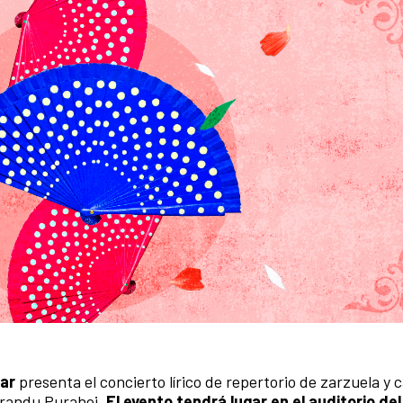
ar
presenta el concierto lírico de repertorio de zarzuela y 
Arandu Purahei.
El evento tendrá lugar en el auditorio de