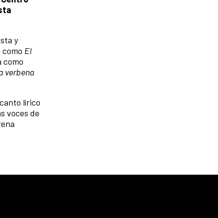
sta
sta y
es como
El
a como
a verbena
anto lírico
as voces de
rena