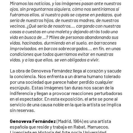
Miramos las noticias, y las imágenes pasan ante nuestros
ojos, sin preguntarnos siquiera, cómo nos sentiríamos si
fuéramos ellos, si nuestro país se cayese en pedazos, qué
sería de nuestros hijos, de nuestras madres, de nuestros
vecinos. ¿Qué sería de nosotros…. cargando con nuestras
casas a cuestas en una maleta y dejando atrás toda una
vida en busca de …? Miles de personas abandonando sus
vidas, hacinados, durmiendo en el suelo, en barracones
improvisados, en barcos sobrecargados…. en fin, en unas
condiciones que todos querríamos evitar en nuestras
vidas, y a las que ellos, se ven obligados a vivir.
La obra de Genoveva Fernández llega al corazón y sacude
la conciencia. Nos enfrenta a un drama humano tolerado
por una sociedad que parece haber perdido cualquier
escrúpulo. Estas imágenes tan duras nos sacan de la
indiferencia y llegan a provocar reacciones perturbadoras
en el espectador. En esta exposición, el arte se pone al
servicio de una causa noble en la que la artista se implica
sin reservas.
Genoveva Fernández
(Madrid, 1964) es una artista
española que reside y trabaja en Rabat, Marruecos.
Licenciada en Historia del Arte por la Universidad