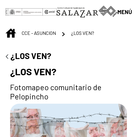
Saut au contenu principal
MENÚ
INICIO
CCE - ASUNCION
¿LOS VEN?
¿LOS VEN?
¿LOS VEN?
Fotomapeo comunitario de
Pelopincho