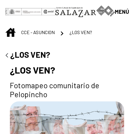
Saut au contenu principal
MENÚ
INICIO
CCE - ASUNCION
¿LOS VEN?
¿LOS VEN?
¿LOS VEN?
Fotomapeo comunitario de
Pelopincho