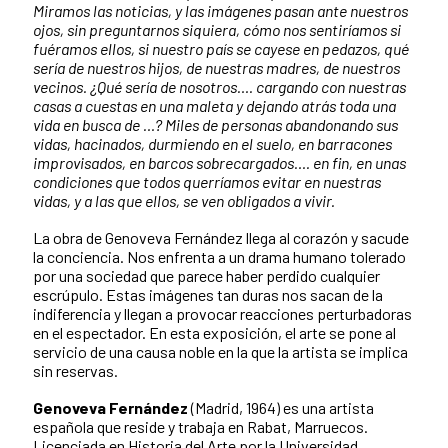
Miramos las noticias, y las imágenes pasan ante nuestros
ojos, sin preguntarnos siquiera, cómo nos sentiríamos si
fuéramos ellos, si nuestro país se cayese en pedazos, qué
sería de nuestros hijos, de nuestras madres, de nuestros
vecinos. ¿Qué sería de nosotros…. cargando con nuestras
casas a cuestas en una maleta y dejando atrás toda una
vida en busca de …? Miles de personas abandonando sus
vidas, hacinados, durmiendo en el suelo, en barracones
improvisados, en barcos sobrecargados…. en fin, en unas
condiciones que todos querríamos evitar en nuestras
vidas, y a las que ellos, se ven obligados a vivir.
La obra de Genoveva Fernández llega al corazón y sacude
la conciencia. Nos enfrenta a un drama humano tolerado
por una sociedad que parece haber perdido cualquier
escrúpulo. Estas imágenes tan duras nos sacan de la
indiferencia y llegan a provocar reacciones perturbadoras
en el espectador. En esta exposición, el arte se pone al
servicio de una causa noble en la que la artista se implica
sin reservas.
Genoveva Fernández
(Madrid, 1964) es una artista
española que reside y trabaja en Rabat, Marruecos.
Licenciada en Historia del Arte por la Universidad