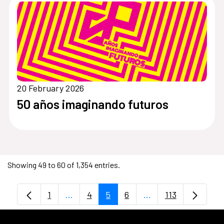
20 February 2026
50 años imaginando futuros
Showing 49 to 60 of 1,354 entries.
1
...
4
5
6
...
113
Page
Intermediate Pages Use TAB to navigate
Page
Page
Page
Intermediate Pages 
Page