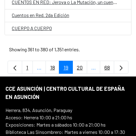
CUENTOS EN RED: Jerova o La Mutación, un cuento de Estela Asilvera en guaraní.
Cuentos en Red. 2da Edición
CUERPO A CUERPO
Showing 361 to 380 of 1,351 entries.
1
...
18
19
20
...
68
Page
Intermediate Pages Use TAB to navigate.
Page
Page
Page
Intermediate Page
Page
CCE ASUNCIÓN | CENTRO CULTURAL DE ESPAÑA
EN ASUNCIÓN
Herrera, 834, Asunción, Paraguay
Acceso: Herrera 10:00 a 21:00 hs
Exposiciones: Martes a sábados 10:00 a 21:00 hs
Biblioteca Las Sinsombrero: Martes a viernes 10:00 a 17:30