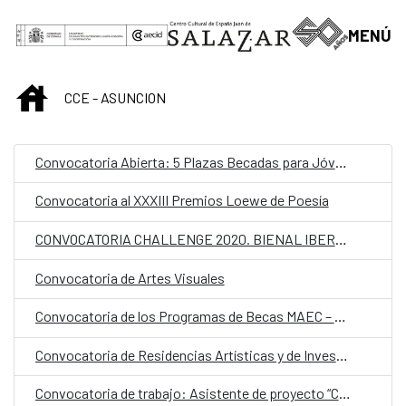
Skip to Main Content
MENÚ
INICIO
CCE - ASUNCION
Convocatoria Abierta: 5 Plazas Becadas para Jóvenes Gestores de Festivales en Latinoamérica y África para participar al Atelier Donostia / San Sebastián 2025
Convocatoria al XXXIII Premios Loewe de Poesía
CONVOCATORIA CHALLENGE 2020. BIENAL IBEROAMERICANA DE DISEÑO
Convocatoria de Artes Visuales
Convocatoria de los Programas de Becas MAEC – AECID 2021/2020
Convocatoria de Residencias Artísticas y de Investigación
Convocatoria de trabajo: Asistente de proyecto “Cartografías Líquidas”