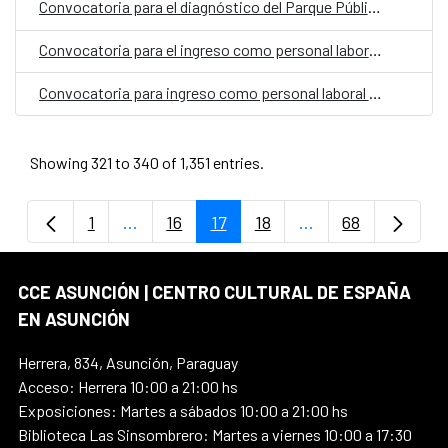
Convocatoria para el diagnóstico del Parque Público Bernardino Caballero para su rehabilitación
Convocatoria para el ingreso como personal laboral fijo en el Centro Cultural de España Juan de Salazar en Paraguay, con la categoría de Auxiliar Administrativo/a
Convocatoria para ingreso como personal laboral fijo en el CCE en Paraguay con la categoría de Limpiador/a
Showing 321 to 340 of 1,351 entries.
1
...
16
17
18
...
68
Page
Intermediate Pages Use TAB to navigate.
Page
Page
Page
Intermediate Page
Page
CCE ASUNCIÓN | CENTRO CULTURAL DE ESPAÑA
EN ASUNCIÓN
Herrera, 834, Asunción, Paraguay
Acceso: Herrera 10:00 a 21:00 hs
Exposiciones: Martes a sábados 10:00 a 21:00 hs
Biblioteca Las Sinsombrero: Martes a viernes 10:00 a 17:30