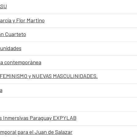
ASU
cía y Flor Martino
án Cuarteto
munidades
ana contemporánea
SFEMINISMO y NUEVAS MASCULINIDADES.
a
ias Inmersivas Paraguay EXPYLAB
emporal para el Juan de Salazar