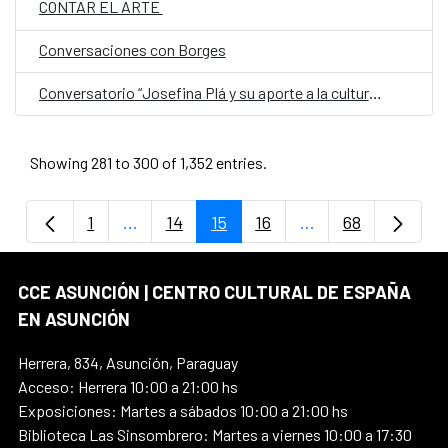
CONTAR EL ARTE
Conversaciones con Borges
Conversatorio “Josefina Plá y su aporte a la cultura del Paraguay” en la FIL
Showing 281 to 300 of 1,352 entries.
1
...
14
15
16
...
68
Page
Intermediate Pages Use TAB to navigate.
Page
Page
Page
Intermediate Page
Page
CCE ASUNCIÓN | CENTRO CULTURAL DE ESPAÑA
EN ASUNCIÓN
Herrera, 834, Asunción, Paraguay
Acceso: Herrera 10:00 a 21:00 hs
Exposiciones: Martes a sábados 10:00 a 21:00 hs
Biblioteca Las Sinsombrero: Martes a viernes 10:00 a 17:30