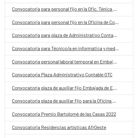
Convocatoria para personal fijo en la Ofic. Ténica de Cooperación
Convocatoria para personal fijo en la Oficina de Cooperación Española (OCE) en la categoría de Chofer
Convocatoria para plaza de Administrativo Contable CCE Paraguay
Convocatoria para Técnico/a en informática y mediación digital
Convocatoria personal laboral temporal en Embajada de España en Asunción (Paraguay) con la categoría de Auxiliar
Convocatoria Plaza Administrativo Contable OTC
Convocatoria plaza de auxiliar fijo Embajada de España
Convocatoria plaza de auxiliar fijo para la Oficina Económica y Comercial de España en Asunción
Convocatoria Premio Bartolomé de las Casas 2022
Convocatoria Residencias artísticas AfrOeste