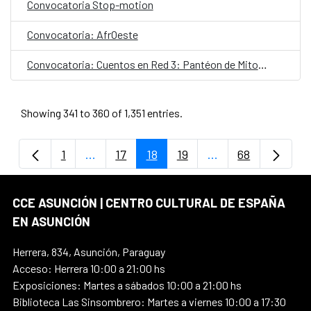
Convocatoria Stop-motion
Convocatoria: AfrOeste
Convocatoria: Cuentos en Red 3: Pantéon de Mitos Pop
Showing 341 to 360 of 1,351 entries.
1
...
17
18
19
...
68
Page
Intermediate Pages Use TAB to navigate.
Page
Page
Page
Intermediate Page
Page
CCE ASUNCIÓN | CENTRO CULTURAL DE ESPAÑA
EN ASUNCIÓN
Herrera, 834, Asunción, Paraguay
Acceso: Herrera 10:00 a 21:00 hs
Exposiciones: Martes a sábados 10:00 a 21:00 hs
Biblioteca Las Sinsombrero: Martes a viernes 10:00 a 17:30