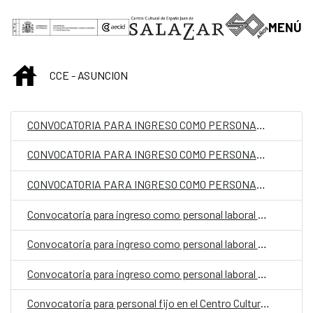
Skip to Main Content
MENÚ
INICIO
CCE - ASUNCION
CONVOCATORIA PARA INGRESO COMO PERSONAL LABORAL FIJO EN LA EMBAJADA DE ESPAÑA EN ASUNCIÓN, PARAGUAY, CON LA CATEGORIA DE AUXILIAR PT 05360373
CONVOCATORIA PARA INGRESO COMO PERSONAL LABORAL FIJO EN LA EMBAJADA DE ESPAÑA EN ASUNCIÓN, PARAGUAY, CON LA CATEGORIA DE AUXILIAR PT 05360376
CONVOCATORIA PARA INGRESO COMO PERSONAL LABORAL FIJO EN LA EMBAJADA DE ESPAÑA EN ASUNCIÓN, PARAGUAY, CON LA CATEGORIA DE MAYORDOMO
Convocatoria para ingreso como personal laboral fijo en la oficina de la Cooperación Española (OCE)
Convocatoria para ingreso como personal laboral fijo en la oficina de la Cooperación Española (OCE) en Paraguay con la categoría de Auxiliar Administrativo
Convocatoria para ingreso como personal laboral temporal en la Embajada de España en Asunción
Convocatoria para personal fijo en el Centro Cultural de España