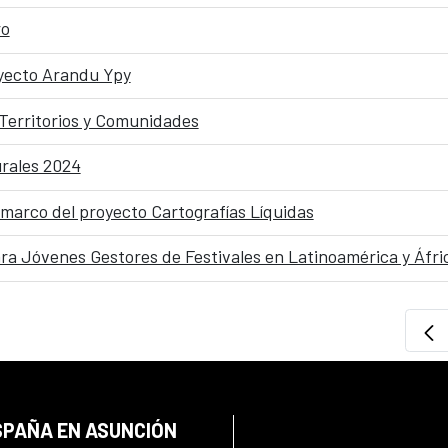
ro
oyecto Arandu Ypy
 Territorios y Comunidades
urales 2024
 marco del proyecto Cartografías Líquidas
SPAÑA EN ASUNCIÓN