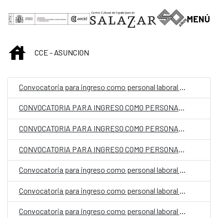
Skip to Main Content
MENÚ
INICIO
CCE - ASUNCION
Convocatoria para ingreso como personal laboral fijo en el CCE en Paraguay con la categoría de Limpiador/a
CONVOCATORIA PARA INGRESO COMO PERSONAL LABORAL FIJO EN LA EMBAJADA DE ESPAÑA EN ASUNCIÓN, PARAGUAY, CON LA CATEGORIA DE AUXILIAR PT 05360373
CONVOCATORIA PARA INGRESO COMO PERSONAL LABORAL FIJO EN LA EMBAJADA DE ESPAÑA EN ASUNCIÓN, PARAGUAY, CON LA CATEGORIA DE AUXILIAR PT 05360376
CONVOCATORIA PARA INGRESO COMO PERSONAL LABORAL FIJO EN LA EMBAJADA DE ESPAÑA EN ASUNCIÓN, PARAGUAY, CON LA CATEGORIA DE MAYORDOMO
Convocatoria para ingreso como personal laboral fijo en la oficina de la Cooperación Española (OCE)
Convocatoria para ingreso como personal laboral fijo en la oficina de la Cooperación Española (OCE) en Paraguay con la categoría de Auxiliar Administrativo
Convocatoria para ingreso como personal laboral temporal en la Embajada de España en Asunción