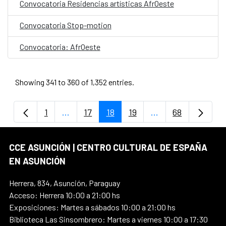
Convocatoria Residencias artísticas AfrOeste
Convocatoria Stop-motion
Convocatoria: AfrOeste
Showing 341 to 360 of 1,352 entries.
1
...
17
18
19
...
68
Page
Intermediate Pages Use TAB to navigate.
Page
Page
Page
Intermediate Page
Page
CCE ASUNCIÓN | CENTRO CULTURAL DE ESPAÑA
EN ASUNCIÓN
Herrera, 834, Asunción, Paraguay
Acceso: Herrera 10:00 a 21:00 hs
Exposiciones: Martes a sábados 10:00 a 21:00 hs
Biblioteca Las Sinsombrero: Martes a viernes 10:00 a 17:30