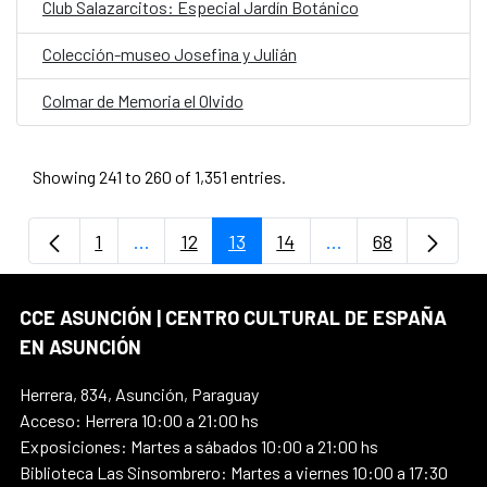
Club Salazarcitos: Especial Jardín Botánico
Colección-museo Josefina y Julián
Colmar de Memoria el Olvido
Showing 241 to 260 of 1,351 entries.
1
...
12
13
14
...
68
Page
Intermediate Pages Use TAB to navigate.
Page
Page
Page
Intermediate Page
Page
CCE ASUNCIÓN | CENTRO CULTURAL DE ESPAÑA
EN ASUNCIÓN
Herrera, 834, Asunción, Paraguay
Acceso: Herrera 10:00 a 21:00 hs
Exposiciones: Martes a sábados 10:00 a 21:00 hs
Biblioteca Las Sinsombrero: Martes a viernes 10:00 a 17:30