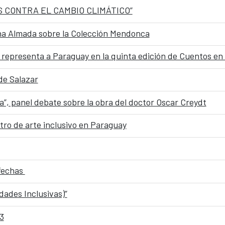
S CONTRA EL CAMBIO CLIMÁTICO”
iana Almada sobre la Colección Mendonca
ez, representa a Paraguay en la quinta edición de Cuentos en
de Salazar
a”, panel debate sobre la obra del doctor Oscar Creydt
tro de arte inclusivo en Paraguay
 fechas
dades Inclusivas)”
 3