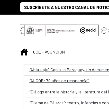
Skip to Main Content
SUSCRÍBETE A NUESTRO CANAL DE NOTIC
INICIO
CCE - ASUNCION
“Aháta aju” Capítulo Paraguay, un document
“ALCOR: 70 años de resonancia”
“Diálogo entre la historia y la literatura de
“Dilema de Pájaros”: teatro, infancias y c