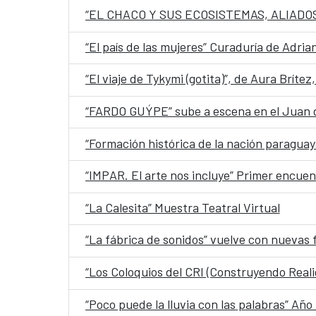
“EL CHACO Y SUS ECOSISTEMAS, ALIADO
“El país de las mujeres” Curaduría de Adr
“El viaje de Tykymi (gotita)”, de Aura Brít
“FARDO GUÝPE” sube a escena en el Juan 
“Formación histórica de la nación paraguay
“IMPAR. El arte nos incluye” Primer encuen
“La Calesita” Muestra Teatral Virtual
“La fábrica de sonidos” vuelve con nuevas
“Los Coloquios del CRI (Construyendo Reali
“Poco puede la lluvia con las palabras” Año