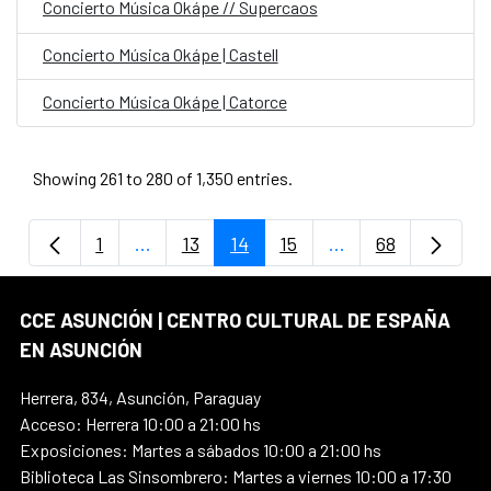
Concierto Música Okápe // Supercaos
Concierto Música Okápe | Castell
Concierto Música Okápe | Catorce
Showing 261 to 280 of 1,350 entries.
1
...
13
14
15
...
68
Page
Intermediate Pages Use TAB to navigate.
Page
Page
Page
Intermediate Page
Page
CCE ASUNCIÓN | CENTRO CULTURAL DE ESPAÑA
EN ASUNCIÓN
Herrera, 834, Asunción, Paraguay
Acceso: Herrera 10:00 a 21:00 hs
Exposiciones: Martes a sábados 10:00 a 21:00 hs
Biblioteca Las Sinsombrero: Martes a viernes 10:00 a 17:30