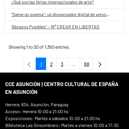
¿Qué son las ferias internacionales de arte?
"Dame un poema": un dispensador digital de versos, en el Día Mundial de la Poesía
“Abrazos Posibles” – 19° CREAR EN LIBERTAD
Showing 1 to 20 of 1,350 entries.
1
2
3
...
68
Page
Page
Page
Intermediate Pages Use T
Page
CCE ASUNCIÓN | CENTRO CULTURAL DE ESPAÑA
EN ASUNCIÓN
Herrera, 834, Asunción, Paraguay
Acceso: Herrera 10:00 a 21:00 hs
Exposiciones: Martes a sábados 10:00 a 21:00 hs
Biblioteca Las Sinsombrero: Martes a viernes 10:00 a 17:30