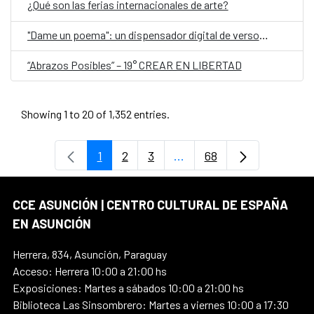
¿Qué son las ferias internacionales de arte?
"Dame un poema": un dispensador digital de versos, en el Día Mundial de la Poesía
“Abrazos Posibles” – 19° CREAR EN LIBERTAD
Showing 1 to 20 of 1,352 entries.
1
2
3
...
68
Page
Page
Page
Intermediate Pages Use T
Page
CCE ASUNCIÓN | CENTRO CULTURAL DE ESPAÑA
EN ASUNCIÓN
Herrera, 834, Asunción, Paraguay
Acceso: Herrera 10:00 a 21:00 hs
Exposiciones: Martes a sábados 10:00 a 21:00 hs
Biblioteca Las Sinsombrero: Martes a viernes 10:00 a 17:30