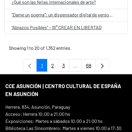
¿Qué son las ferias internacionales de arte?
"Dame un poema": un dispensador digital de versos, en el Día Mundial de la Poesía
“Abrazos Posibles” – 19° CREAR EN LIBERTAD
Showing 1 to 20 of 1,352 entries.
1
2
3
...
68
Page
Page
Page
Intermediate Pages Use T
Page
CCE ASUNCIÓN | CENTRO CULTURAL DE ESPAÑA
EN ASUNCIÓN
Herrera, 834, Asunción, Paraguay
Acceso: Herrera 10:00 a 21:00 hs
Exposiciones: Martes a sábados 10:00 a 21:00 hs
Biblioteca Las Sinsombrero: Martes a viernes 10:00 a 17:30