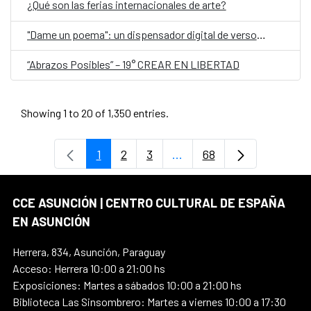
¿Qué son las ferias internacionales de arte?
"Dame un poema": un dispensador digital de versos, en el Día Mundial de la Poesía
“Abrazos Posibles” – 19° CREAR EN LIBERTAD
Showing 1 to 20 of 1,350 entries.
1
2
3
...
68
Page
Page
Page
Intermediate Pages Use T
Page
CCE ASUNCIÓN | CENTRO CULTURAL DE ESPAÑA
EN ASUNCIÓN
Herrera, 834, Asunción, Paraguay
Acceso: Herrera 10:00 a 21:00 hs
Exposiciones: Martes a sábados 10:00 a 21:00 hs
Biblioteca Las Sinsombrero: Martes a viernes 10:00 a 17:30