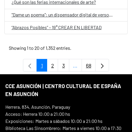
¿Qué son las ferias internacionales de arte?
"Dame un poema": un dispensador digital de versos, en el Día Mundial de la Poesía
“Abrazos Posibles” – 19° CREAR EN LIBERTAD
Showing 1 to 20 of 1,352 entries.
1
2
3
...
68
Page
Page
Page
Intermediate Pages Use T
Page
CCE ASUNCIÓN | CENTRO CULTURAL DE ESPAÑA
EN ASUNCIÓN
Herrera, 834, Asunción, Paraguay
Acceso: Herrera 10:00 a 21:00 hs
Exposiciones: Martes a sábados 10:00 a 21:00 hs
Biblioteca Las Sinsombrero: Martes a viernes 10:00 a 17:30