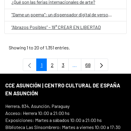
¿Qué son las ferias internacionales de arte?
"Dame un poema": un dispensador digital de versos, en el Día Mundial de la Poesía
“Abrazos Posibles” – 19° CREAR EN LIBERTAD
Showing 1 to 20 of 1,351 entries.
1
2
3
...
68
Page
Page
Page
Intermediate Pages Use T
Page
CCE ASUNCIÓN | CENTRO CULTURAL DE ESPAÑA
EN ASUNCIÓN
Herrera, 834, Asunción, Paraguay
Acceso: Herrera 10:00 a 21:00 hs
Exposiciones: Martes a sábados 10:00 a 21:00 hs
Biblioteca Las Sinsombrero: Martes a viernes 10:00 a 17:30