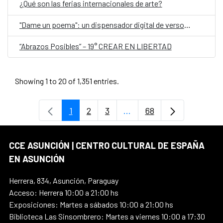
¿Qué son las ferias internacionales de arte?
"Dame un poema": un dispensador digital de versos, en el Día Mundial de la Poesía
“Abrazos Posibles” – 19° CREAR EN LIBERTAD
Showing 1 to 20 of 1,351 entries.
1
2
3
...
68
Page
Page
Page
Intermediate Pages Use T
Page
CCE ASUNCIÓN | CENTRO CULTURAL DE ESPAÑA
EN ASUNCIÓN
Herrera, 834, Asunción, Paraguay
Acceso: Herrera 10:00 a 21:00 hs
Exposiciones: Martes a sábados 10:00 a 21:00 hs
Biblioteca Las Sinsombrero: Martes a viernes 10:00 a 17:30