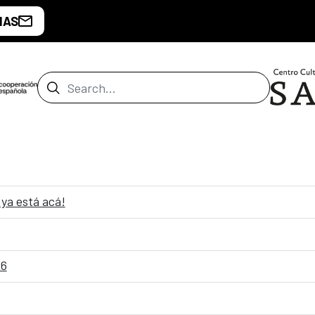
IAS
Search Bar
ya está acá!
26