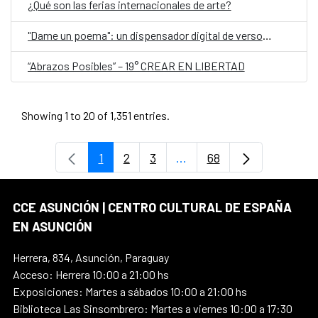
¿Qué son las ferias internacionales de arte?
"Dame un poema": un dispensador digital de versos, en el Día Mundial de la Poesía
“Abrazos Posibles” – 19° CREAR EN LIBERTAD
Showing 1 to 20 of 1,351 entries.
1
2
3
...
68
Page
Page
Page
Intermediate Pages Use T
Page
CCE ASUNCIÓN | CENTRO CULTURAL DE ESPAÑA
EN ASUNCIÓN
Herrera, 834, Asunción, Paraguay
Acceso: Herrera 10:00 a 21:00 hs
Exposiciones: Martes a sábados 10:00 a 21:00 hs
Biblioteca Las Sinsombrero: Martes a viernes 10:00 a 17:30