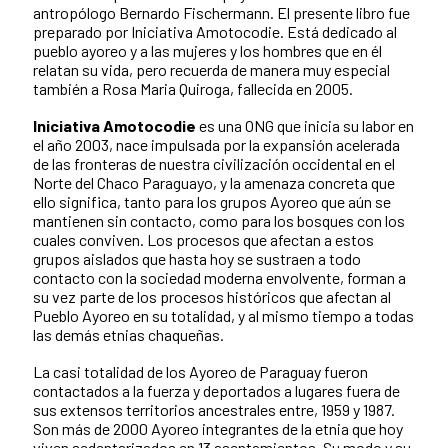
antropólogo Bernardo Fischermann. El presente libro fue
preparado por Iniciativa Amotocodie. Está dedicado al
pueblo ayoreo y a las mujeres y los hombres que en él
relatan su vida, pero recuerda de manera muy especial
también a Rosa Maria Quiroga, fallecida en 2005.
Iniciativa Amotocodie
es una ONG que inicia su labor en
el año 2003, nace impulsada por la expansión acelerada
de las fronteras de nuestra civilización occidental en el
Norte del Chaco Paraguayo, y la amenaza concreta que
ello significa, tanto para los grupos Ayoreo que aún se
mantienen sin contacto, como para los bosques con los
cuales conviven. Los procesos que afectan a estos
grupos aislados que hasta hoy se sustraen a todo
contacto con la sociedad moderna envolvente, forman a
su vez parte de los procesos históricos que afectan al
Pueblo Ayoreo en su totalidad, y al mismo tiempo a todas
las demás etnias chaqueñas.
La casi totalidad de los Ayoreo de Paraguay fueron
contactados a la fuerza y deportados a lugares fuera de
sus extensos territorios ancestrales entre, 1959 y 1987.
Son más de 2000 Ayoreo integrantes de la etnia que hoy
viven sedentarizados en 13 asentamientos. Su modo y su