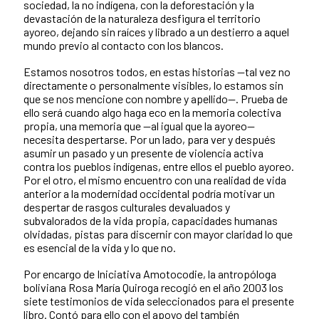
sociedad, la no indígena, con la deforestación y la
devastación de la naturaleza desfigura el territorio
ayoreo, dejando sin raíces y librado a un destierro a aquel
mundo previo al contacto con los blancos.
Estamos nosotros todos, en estas historias —tal vez no
directamente o personalmente visibles, lo estamos sin
que se nos mencione con nombre y apellido—. Prueba de
ello será cuando algo haga eco en la memoria colectiva
propia, una memoria que —al igual que la ayoreo—
necesita despertarse. Por un lado, para ver y después
asumir un pasado y un presente de violencia activa
contra los pueblos indígenas, entre ellos el pueblo ayoreo.
Por el otro, el mismo encuentro con una realidad de vida
anterior a la modernidad occidental podría motivar un
despertar de rasgos culturales devaluados y
subvalorados de la vida propia, capacidades humanas
olvidadas, pistas para discernir con mayor claridad lo que
es esencial de la vida y lo que no.
Por encargo de Iniciativa Amotocodie, la antropóloga
boliviana Rosa María Quiroga recogió en el año 2003 los
siete testimonios de vida seleccionados para el presente
libro. Contó para ello con el apoyo del también