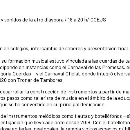
sonidos de la afro diáspora / 18 a 20 h/ CCEJS
 en colegios, intercambio de saberes y presentación final.
, su formación musical estuvo vinculada a las cuerdas de 
cipando en instancias como el Carnaval de las Promesas, e
goría Cuerdas— y el Carnaval Oficial, donde integró divers
020 con Tronar de Tambores.
 desarrollar la construcción de instrumentos a partir de ma
ros pasos como tallerista de música en el ámbito de la educ
que se ha convertido en su principal dedicación.
n de instrumentos melódicos como flautas y botellófonos —si
estigación que lleva adelante desde 2018. Con el botellofón
dose en ferias, peatonales, la rambla y otros espacios públ