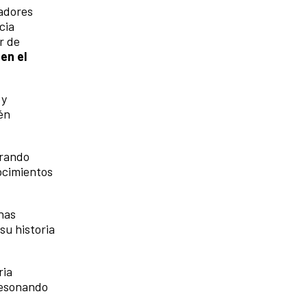
eadores
cia
r de
en el
 y
én
orando
ocimientos
nas
su historia
ria
 resonando