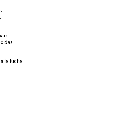
,
o,
para
ocidas
a la lucha