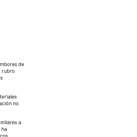
tambores de
l rubro
as
teriales
ación no
milares a
 ha
icos.