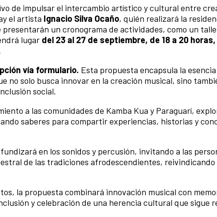
ivo de impulsar el intercambio artístico y cultural entre cr
y el artista
Ignacio Silva Ocaño
, quién realizará la residen
se presentarán un cronograma de actividades, como un talle
tendrá lugar
del 23 al 27 de septiembre, de 18 a 20 horas, 
.
ipción vía formulario.
Esta propuesta encapsula la esencia
ue no solo busca innovar en la creación musical, sino tambi
nclusión social.
camiento a las comunidades de Kamba Kua y Paraguarí, expl
iando saberes para compartir experiencias, historias y con
fundizará en los sonidos y percusión, invitando a las perso
estral de las tradiciones afrodescendientes, reivindicando 
ntos, la propuesta combinará innovación musical con memo
nclusión y celebración de una herencia cultural que sigue