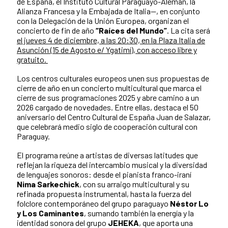
de España, el Instituto Cultural Paraguayo-Alemán, la
Alianza Francesa y la Embajada de Italia—, en conjunto
con la Delegación de la Unión Europea, organizan el
concierto de fin de año
“Raíces del Mundo”
. La cita será
el jueves 4 de diciembre, a las 20:30, en la Plaza Italia de
Asunción (15 de Agosto e/ Ygatimí), con acceso libre y
gratuito.
Los centros culturales europeos unen sus propuestas de
cierre de año en un concierto multicultural que marca el
cierre de sus programaciones 2025 y abre camino a un
2026 cargado de novedades. Entre ellas, destaca el 50
aniversario del Centro Cultural de España Juan de Salazar,
que celebrará medio siglo de cooperación cultural con
Paraguay.
El programa reúne a artistas de diversas latitudes que
reflejan la riqueza del intercambio musical y la diversidad
de lenguajes sonoros: desde el pianista franco-iraní
Nima Sarkechick
, con su arraigo multicultural y su
refinada propuesta instrumental, hasta la fuerza del
folclore contemporáneo del grupo paraguayo
Néstor Lo
y Los Caminantes
, sumando también la energía y la
identidad sonora del grupo
JEHEKA
, que aporta una