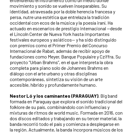
entendiendo el instrumento como un medio donde
movimiento y sonido se vuelven inseparables. Su
identidad, atravesada por la doble herencia francesa y
persa, nutre una estética que entrelaza la tradición
occidental con ecos de la música y la poesía iraní. Ha
actuado en escenarios de prestigio internacional —desde
el Lincoln Center de Nueva York hasta importantes
festivales europeos y asiáticos— y ha sido distinguido
con premios como el Primer Premio del Concurso
Internacional de Rabat, además de recibir apoyo de
fundaciones como Meyer, Banque Populaire y Cziffra. Su
proyecto “Urban Brahms”, en el que interpreta la obra
completa para piano solo de Johannes Brahms en
diálogo con el arte urbano y otras disciplinas
contemporáneas, sintetiza su visión de un arte
accesible, híbrido y profundamente humano.
Nestor Ló y los caminantes (PARAGUAY)
. Big band
formada en Paraguay que explora el sonido tradicional del
folklore de su país, combinándolo con influencias y
mixturas de ritmos de world music. Formada en 2016, con
dos discos editados y trabajando en su tercer material, la
banda recorrió todo el país y comienza a desplegarse en
la región. Actualmente, la banda incorpora músicos de los