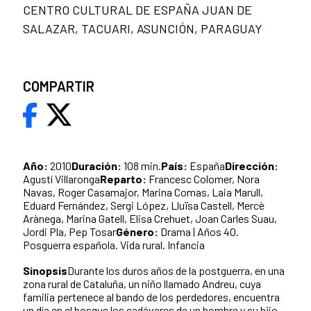
CENTRO CULTURAL DE ESPAÑA JUAN DE
SALAZAR, TACUARI, ASUNCIÓN, PARAGUAY
COMPARTIR
Año:
2010
Duración:
108 min.
País:
España
Dirección:
Agustí Villaronga
Reparto:
Francesc Colomer, Nora
Navas, Roger Casamajor, Marina Comas, Laia Marull,
Eduard Fernández, Sergi López, Lluïsa Castell, Mercè
Arànega, Marina Gatell, Elisa Crehuet, Joan Carles Suau,
Jordi Pla, Pep Tosar
Género:
Drama | Años 40.
Posguerra española. Vida rural. Infancia
Sinopsis
Durante los duros años de la postguerra, en una
zona rural de Cataluña, un niño llamado Andreu, cuya
familia pertenece al bando de los perdedores, encuentra
un día en el bosque los cadáveres de un hombre y su hijo.