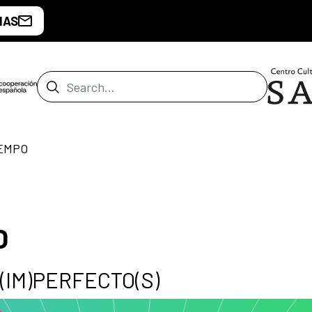
IAS
Search Bar
IEMPO
O
) (IM)PERFECTO(S)