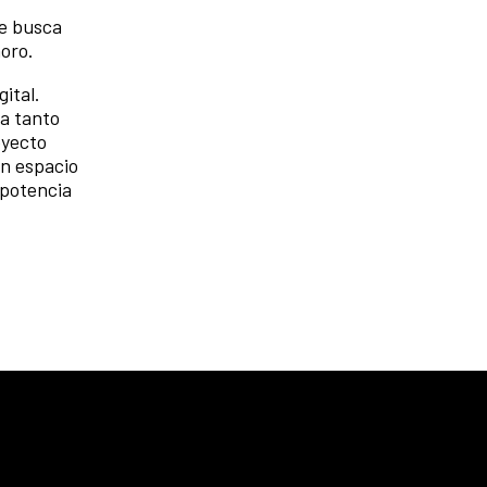
ue busca
onoro.
ital.
na tanto
oyecto
un espacio
 potencia