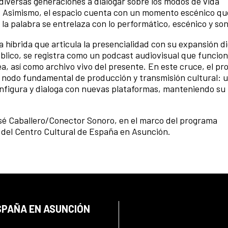
diversas generaciones a dialogar sobre los modos de vida
. Asimismo, el espacio cuenta con un momento escénico q
 la palabra se entrelaza con lo performático, escénico y s
híbrida que articula la presencialidad con su expansión dig
blico, se registra como un podcast audiovisual que funcio
, así como archivo vivo del presente. En este cruce, el pr
o nodo fundamental de producción y transmisión cultural: 
onfigura y dialoga con nuevas plataformas, manteniendo su
sé Caballero/Conector Sonoro, en el marco del programa
o del Centro Cultural de España en Asunción.
SPAÑA EN ASUNCIÓN