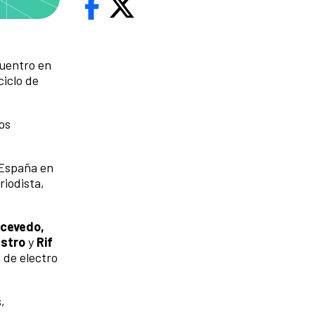
cuentro en
ciclo de
os
e España en
riodista,
Acevedo,
Castro
y
Rif
o de electro
,