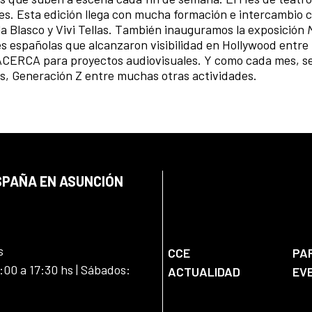
les. Esta edición llega con mucha formación e intercambio 
a Blasco y Vivi Tellas. También inauguramos la exposición
 españolas que alcanzaron visibilidad en Hollywood entre 
ACERCA para proyectos audiovisuales. Y como cada mes, s
tos, Generación Z entre muchas otras actividades.
SPAÑA EN ASUNCIÓN
s
CCE
PA
:00 a 17:30 hs | Sábados:
ACTUALIDAD
EV