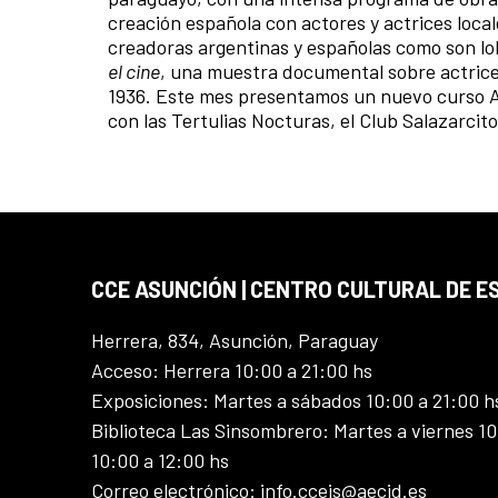
creación española con actores y actrices loca
creadoras argentinas y españolas como son lol
el cine
, una muestra documental sobre actrices
1936. Este mes presentamos un nuevo curso 
con las Tertulias Nocturas, el Club Salazarci
CCE ASUNCIÓN | CENTRO CULTURAL DE E
Herrera, 834, Asunción, Paraguay
Acceso: Herrera 10:00 a 21:00 hs
Exposiciones: Martes a sábados 10:00 a 21:00 h
Biblioteca Las Sinsombrero: Martes a viernes 10
10:00 a 12:00 hs
Correo electrónico: info.ccejs@aecid.es