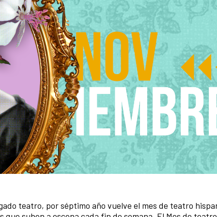
gado teatro, por séptimo año vuelve el mes de teatro hispa
 que suben a escena cada fin de semana. El Mes de teatro 