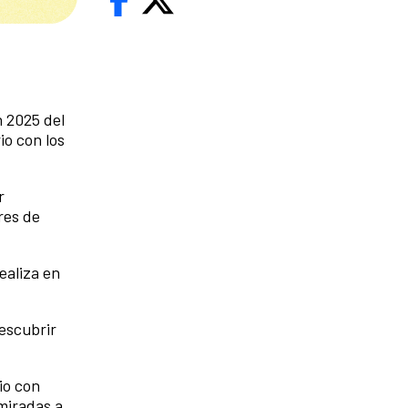
n 2025 del
io con los
r
res de
ealiza en
descubrir
io con
miradas a