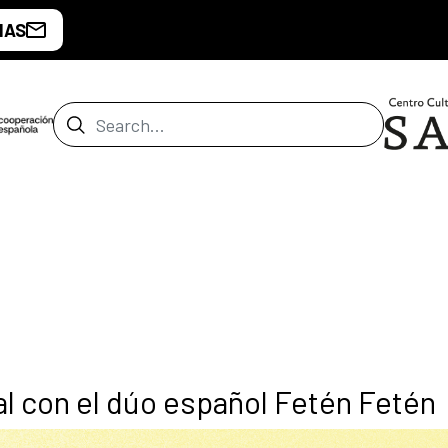
IAS
Search Bar
al con el dúo español Fetén Fetén