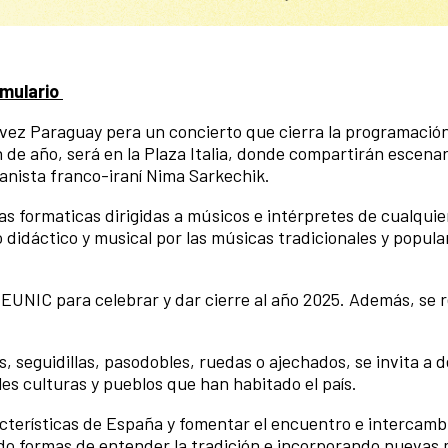
rmulario
 vez Paraguay pera un concierto que cierra la programació
 de año, será en la Plaza Italia, donde compartirán escenar
ianista franco-iraní Nima Sarkechik.
as formaticas dirigidas a músicos e intérpretes de cualquie
didáctico y musical por las músicas tradicionales y popula
 EUNIC para celebrar y dar cierre al año 2025. Además, se r
, seguidillas, pasodobles, ruedas o ajechados, se invita a 
ples culturas y pueblos que han habitado el país.
cterísticas de España y fomentar el encuentro e intercamb
o formas de entender la tradición e incorporando nuevas 