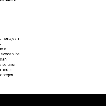
 homenajean
,
na a
 evocan los
 han
es se unen
grandes
 Venegas.