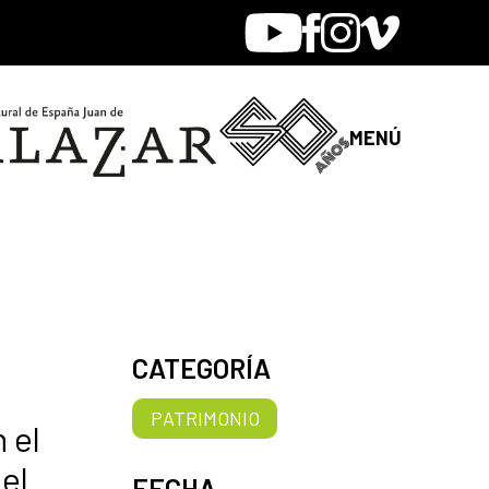
Youtube
Facebook
Instagram
Vimeo
MENÚ
CATEGORÍA
PATRIMONIO
 el
 el
FECHA