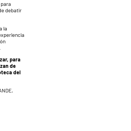
 para
de debatir
a la
experiencia
ión
.
zar, para
izan de
oteca del
 ANDE,