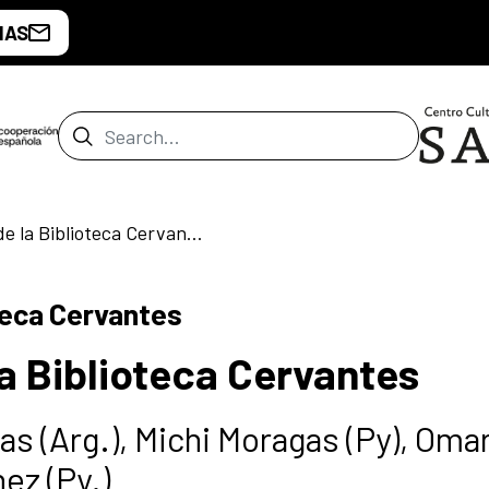
IAS
Search Bar
Club de Lectura de la Biblioteca Cervantes
oteca Cervantes
a Biblioteca Cervantes
as (Arg.), Michi Moragas (Py), Oma
nez (Py.)