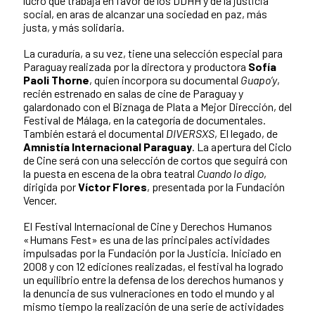
lucro que trabaja en favor de los DDHH y de la justicia
social, en aras de alcanzar una sociedad en paz, más
justa, y más solidaria.
La curaduría, a su vez, tiene una selección especial para
Paraguay realizada por la directora y productora
Sofía
Paoli Thorne
, quien incorpora su documental
Guapo’y
,
recién estrenado en salas de cine de Paraguay y
galardonado con el Biznaga de Plata a Mejor Dirección, del
Festival de Málaga, en la categoría de documentales.
También estará el documental
DIVERSXS
, El legado, de
Amnistía Internacional Paraguay
. La apertura del Ciclo
de Cine será con una selección de cortos que seguirá con
la puesta en escena de la obra teatral
Cuando lo digo
,
dirigida por
Víctor Flores
, presentada por la Fundación
Vencer.
El Festival Internacional de Cine y Derechos Humanos
«Humans Fest» es una de las principales actividades
impulsadas por la Fundación por la Justicia. Iniciado en
2008 y con 12 ediciones realizadas, el festival ha logrado
un equilibrio entre la defensa de los derechos humanos y
la denuncia de sus vulneraciones en todo el mundo y al
mismo tiempo la realización de una serie de actividades