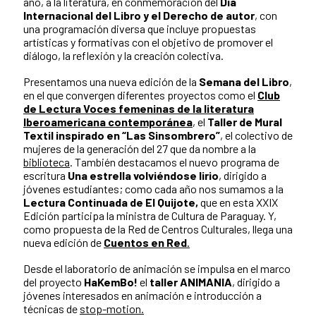
año, a la literatura, en conmemoración del
Día
Internacional del Libro y el Derecho de autor
, con
una programación diversa que incluye propuestas
artísticas y formativas con el objetivo de promover el
diálogo, la reflexión y la creación colectiva.
Presentamos una nueva edición de la
Semana del Libro
,
en el que convergen diferentes proyectos como el
Club
de Lectura Voces femeninas de la literatura
Iberoamericana contemporánea
, el
Taller de Mural
Textil inspirado en “Las Sinsombrero”
, el colectivo de
mujeres de la generación del 27 que da nombre a la
biblioteca
. También destacamos el nuevo programa de
escritura
Una estrella volviéndose lirio
, dirigido a
jóvenes estudiantes; como cada año nos sumamos a la
Lectura Continuada de El Quijote,
que en esta XXIX
Edición participa la ministra de Cultura de Paraguay. Y,
como propuesta de la Red de Centros Culturales, llega una
nueva edición de
Cuentos en Red
.
Desde el laboratorio de animación se impulsa en el marco
del proyecto
HaKemBo!
el
taller ANIMANIA
, dirigido a
jóvenes interesados en animación e introducción a
técnicas de
stop-motion.