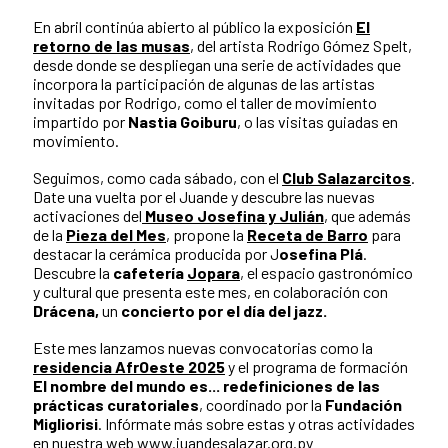
En abril continúa abierto al público la exposición
El
retorno de las musas
, del artista Rodrigo Gómez Spelt,
desde donde se despliegan una serie de actividades que
incorpora la participación de algunas de las artistas
invitadas por Rodrigo, como el taller de movimiento
impartido por
Nastia Goiburu
, o las visitas guiadas en
movimiento.
Seguimos, como cada sábado, con el
Club Salazarcitos
.
Date una vuelta por el Juande y descubre las nuevas
activaciones del
Museo Josefina y Julián
, que además
de la
Pieza del Mes
, propone la
Receta de Barro
para
destacar la cerámica producida por J
osefina Plá
.
Descubre la
cafetería
Jopara
, el espacio gastronómico
y cultural que presenta este mes, en colaboración con
Drácena,
un
concierto por el día del jazz.
Este mes lanzamos nuevas convocatorias como la
residencia AfrOeste 2025
y el programa de formación
El nombre del mundo es... redefiniciones de las
prácticas curatoriales
, coordinado por la
Fundación
Migliorisi
. Infórmate más sobre estas y otras actividades
en nuestra web
www.juandesalazar.org.py