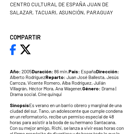
CENTRO CULTURAL DE ESPAÑA JUAN DE
SALAZAR, TACUARI, ASUNCIÓN, PARAGUAY
COMPARTIR
Año:
2005
Duración:
86 min.
País:
España
Dirección:
Alberto Rodríguez
Reparto:
Juan José Ballesta, Jesús
Carroza, Vicente Romero, Alba Rodríguez, Julián
Villagrán, Héctor Mora, Ana Wagener,
Género:
Drama |
Drama social. Cine quinqui
Sinopsis
Es verano en un barrio obrero y marginal de una
ciudad del sur. Tano, un adolescente que cumple condena
en un reformatorio, recibe un permiso especial de 48
horas para asistir a la boda de su hermano Santacana.
Con su mejor amigo, Richi, se lanza a vivir esas horas con
el firme propósito de divertirse y de hacer todo lo que le