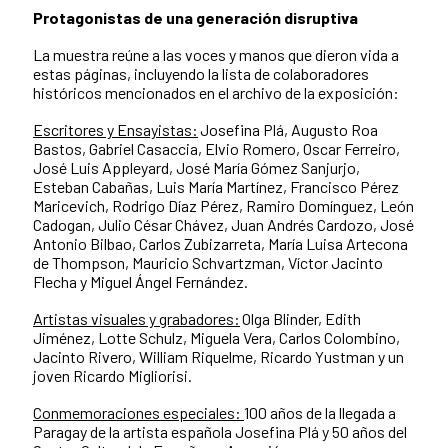
Protagonistas de una generación disruptiva
La muestra reúne a las voces y manos que dieron vida a
estas páginas, incluyendo la lista de colaboradores
históricos mencionados en el archivo de la exposición:
Escritores y Ensayistas:
Josefina Plá, Augusto Roa
Bastos, Gabriel Casaccia, Elvio Romero, Oscar Ferreiro,
José Luis Appleyard, José María Gómez Sanjurjo,
Esteban Cabañas, Luis María Martínez, Francisco Pérez
Maricevich, Rodrigo Díaz Pérez, Ramiro Domínguez, León
Cadogan, Julio César Chávez, Juan Andrés Cardozo, José
Antonio Bilbao, Carlos Zubizarreta, María Luisa Artecona
de Thompson, Mauricio Schvartzman, Víctor Jacinto
Flecha y Miguel Ángel Fernández.
Artistas visuales y grabadores:
Olga Blinder, Edith
Jiménez, Lotte Schulz, Miguela Vera, Carlos Colombino,
Jacinto Rivero, William Riquelme, Ricardo Yustman y un
joven Ricardo Migliorisi.
Conmemoraciones especiales:
100 años de la llegada a
Paragay de la artista española Josefina Plá y 50 años del