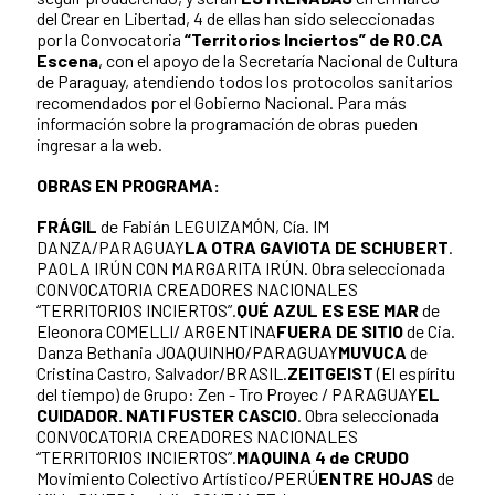
del Crear en Libertad, 4 de ellas han sido seleccionadas
por la Convocatoria
“Territorios Inciertos” de RO.CA
Escena
, con el apoyo de la Secretaría Nacional de Cultura
de Paraguay, atendiendo todos los protocolos sanitarios
recomendados por el Gobierno Nacional. Para más
información sobre la programación de obras pueden
ingresar a la web.
OBRAS EN PROGRAMA:
FRÁGIL
de Fabián LEGUIZAMÓN, Cía. IM
DANZA/PARAGUAY
LA OTRA GAVIOTA DE SCHUBERT
.
PAOLA IRÚN CON MARGARITA IRÚN. Obra seleccionada
CONVOCATORIA CREADORES NACIONALES
“TERRITORIOS INCIERTOS”.
QUÉ AZUL ES ESE MAR
de
Eleonora COMELLI/ ARGENTINA
FUERA DE SITIO
de Cia.
Danza Bethania JOAQUINHO/PARAGUAY
MUVUCA
de
Cristina Castro, Salvador/BRASIL.
ZEITGEIST
(El espíritu
del tiempo) de Grupo: Zen - Tro Proyec / PARAGUAY
EL
CUIDADOR. NATI FUSTER CASCIO
. Obra seleccionada
CONVOCATORIA CREADORES NACIONALES
“TERRITORIOS INCIERTOS”.
MAQUINA 4 de CRUDO
Movimiento Colectivo Artístico/PERÚ
ENTRE HOJAS
de