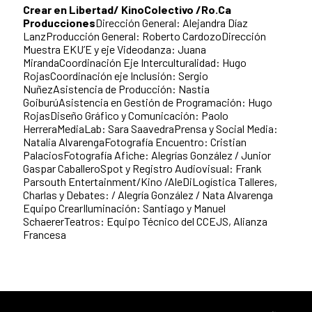
Crear en Libertad/ KinoColectivo /Ro.Ca
Producciones
Dirección General: Alejandra Díaz
LanzProducción General: Roberto CardozoDirección
Muestra EKU’E y eje Videodanza: Juana
MirandaCoordinación Eje Interculturalidad: Hugo
RojasCoordinación eje Inclusión: Sergio
NuñezAsistencia de Producción: Nastia
GoiburúAsistencia en Gestión de Programación: Hugo
RojasDiseño Gráfico y Comunicación: Paolo
HerreraMediaLab: Sara SaavedraPrensa y Social Media:
Natalia AlvarengaFotografía Encuentro: Cristian
PalaciosFotografía Afiche: Alegrías González / Junior
Gaspar CaballeroSpot y Registro Audiovisual: Frank
Parsouth Entertainment/Kino /AleDiLogística Talleres,
Charlas y Debates: / Alegría González / Nata Alvarenga
Equipo CrearIluminación: Santiago y Manuel
SchaererTeatros: Equipo Técnico del CCEJS, Alianza
Francesa