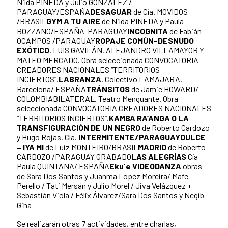
Nilda PINEDA y Julio GONZALEZ /
PARAGUAY/ESPAÑA
DESAGUAR
de Cía. MOVIDOS
/BRASIL
GYM A TU AIRE
de Nilda PINEDA y Paula
BOZZANO/ESPAÑA-PARAGUAY
INCOGNITA
de Fabián
OCAMPOS /PARAGUAY
ROPAJE COMÚN-DESNUDO
EXÓTICO
. LUIS GAVILÁN, ALEJANDRO VILLAMAYOR Y
MATEO MERCADO. Obra seleccionada CONVOCATORIA
CREADORES NACIONALES “TERRITORIOS
INCIERTOS”.
LABRANZA
. Colectivo LAMAJARA,
Barcelona/ ESPAÑA
TRÁNSITOS
de Jamie HOWARD/
COLOMBIABILATERAL. Teatro Menguante. Obra
seleccionada CONVOCATORIA CREADORES NACIONALES
“TERRITORIOS INCIERTOS”.
KAMBA RA’ANGA O LA
TRANSFIGURACIÓN DE UN NEGRO
de Roberto Cardozo
y Hugo Rojas, Cía.
INTERMITENTE/PARAGUAY
DULCE
– IYA MI
de Luiz MONTEIRO/BRASIL
MADRID
de Roberto
CARDOZO /PARAGUAY GRABADO
LAS ALEGRÍAS
Cía
Paula QUINTANA/ ESPAÑA
Eku´e VIDEODANZA
obras
de Sara Dos Santos y Juanma Lopez Moreira/ Mafe
Perello / Tati Mersán y Julio Morel / Jiva Velázquez +
Sebastián Viola / Félix Álvarez/Sara Dos Santos y Negib
Giha
Se realizarán otras 7 actividades, entre charlas,