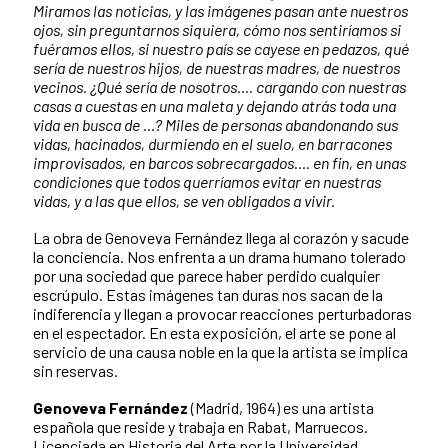
Miramos las noticias, y las imágenes pasan ante nuestros
ojos, sin preguntarnos siquiera, cómo nos sentiríamos si
fuéramos ellos, si nuestro país se cayese en pedazos, qué
sería de nuestros hijos, de nuestras madres, de nuestros
vecinos. ¿Qué sería de nosotros…. cargando con nuestras
casas a cuestas en una maleta y dejando atrás toda una
vida en busca de …? Miles de personas abandonando sus
vidas, hacinados, durmiendo en el suelo, en barracones
improvisados, en barcos sobrecargados…. en fin, en unas
condiciones que todos querríamos evitar en nuestras
vidas, y a las que ellos, se ven obligados a vivir.
La obra de Genoveva Fernández llega al corazón y sacude
la conciencia. Nos enfrenta a un drama humano tolerado
por una sociedad que parece haber perdido cualquier
escrúpulo. Estas imágenes tan duras nos sacan de la
indiferencia y llegan a provocar reacciones perturbadoras
en el espectador. En esta exposición, el arte se pone al
servicio de una causa noble en la que la artista se implica
sin reservas.
Genoveva Fernández
(Madrid, 1964) es una artista
española que reside y trabaja en Rabat, Marruecos.
Licenciada en Historia del Arte por la Universidad