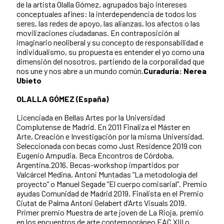
de la artista Olalla Gómez, agrupados bajo intereses
conceptuales afines: la interdependencia de todos los
seres, las redes de apoyo, las alianzas, los afectos o las
movilizaciones ciudadanas. En contraposición al
imaginario neoliberal y su concepto de responsabilidad e
individualismo, su propuesta es entender el yo como una
dimensión del nosotros, partiendo de la corporalidad que
nos une y nos abre a un mundo común.
Curaduría: Nerea
Ubieto
OLALLA GÓMEZ (España)
Licenciada en Bellas Artes por la Universidad
Complutense de Madrid. En 2011 Finaliza el Máster en
Arte, Creación e Investigación por la misma Universidad.
Seleccionada con becas como Just Residence 2019 con
Eugenio Ampudia. Beca Encontros de Córdoba,
Argentina.2016. Becas-workshop impartidos por
Valcárcel Medina, Antoni Muntadas “La metodología del
proyecto” o Manuel Segade “El cuerpo comisarial”. Premio
ayudas Comunidad de Madrid 2019. Finalista en el Premio
Ciutat de Palma Antoni Gelabert d’Arts Visuals 2019.
Primer premio Muestra de arte joven de La Rioja, premio
en los encuentros de arte contemporáneo EAC XIII o