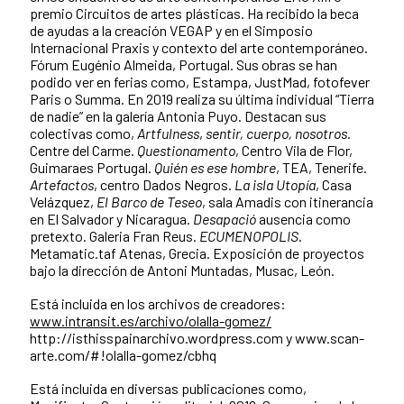
premio Circuitos de artes plásticas. Ha recibido la beca
de ayudas a la creación VEGAP y en el Simposio
Internacional Praxis y contexto del arte contemporáneo.
Fórum Eugénio Almeida, Portugal. Sus obras se han
podido ver en ferias como, Estampa, JustMad, fotofever
Paris o Summa. En 2019 realiza su última individual “Tierra
de nadie” en la galería Antonia Puyo. Destacan sus
colectivas como,
Artfulness
,
sentir, cuerpo, nosotros
.
Centre del Carme.
Questionamento
, Centro Vila de Flor,
Guimaraes Portugal.
Quién es ese hombre
, TEA, Tenerife.
Artefactos
, centro Dados Negros.
La isla Utopía
, Casa
Velázquez,
El Barco de Teseo
, sala Amadis con itinerancia
en El Salvador y Nicaragua.
Desapació
ausencia como
pretexto. Galeria Fran Reus.
ECUMENOPOLIS
.
Metamatic.taf Atenas, Grecia. Exposición de proyectos
bajo la dirección de Antoni Muntadas, Musac, León.
Está incluida en los archivos de creadores:
www.intransit.es/archivo/olalla-gomez/
http://isthisspainarchivo.wordpress.com y www.scan-
arte.com/#!olalla-gomez/cbhq
Está incluida en diversas publicaciones como,