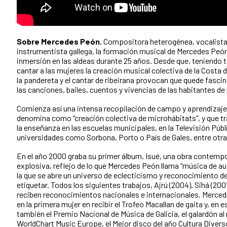
Sobre Mercedes Peón.
Compositora heterogénea, vocalista 
instrumentista gallega, la formación musical de Mercedes Peó
inmersión en las aldeas durante 25 años. Desde que, teniendo t
cantar a las mujeres la creación musical colectiva de la Costa 
la pandereta y el cantar de ribeirana provocan que quede fascin
las canciones, bailes, cuentos y vivencias de las habitantes de 
Comienza así una intensa recopilación de campo y aprendizaje 
denomina como “creación colectiva de microhábitats”, y que tr
la enseñanza en las escuelas municipales, en la Televisión Públi
universidades como Sorbona, Porto o País de Gales, entre otra
En el año 2000 graba su primer álbum, Isué, una obra contempo
explosiva, reflejo de lo que Mercedes Peón llama “música de au
la que se abre un universo de eclecticismo y reconocimiento de l
etiquetar. Todos los siguientes trabajos, Ajrú (2004), Sihá (2007
reciben reconocimientos nacionales e internacionales. Merce
en la primera mujer en recibir el Trofeo Macallan de gaita y, en 
también el Premio Nacional de Música de Galicia, el galardón al
WorldChart Music Europe, el Mejor disco del año Cultura Diverso