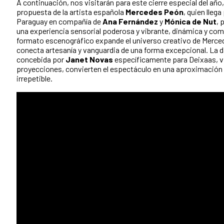
A continuación, nos visitarán para este cierre especial del año
propuesta de la artista española
Mercedes Peón
, quien lleg
Paraguay en compañía de
Ana Fernández
y
Mónica de Nut
, 
una experiencia sensorial poderosa y vibrante, dinámica y co
formato escenográfico expande el universo creativo de Merced
conecta artesanía y vanguardia de una forma excepcional. L
concebida por
Janet Novas
específicamente para Deixaas, vi
proyecciones, convierten el espectáculo en una aproximación
irrepetible.