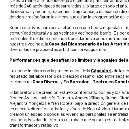
De esta manera, el Juande llega a diciembre para cerrar un añ
más de 240 actividades desarrolladas a lo largo de todo el año
de desafíos y reconfiguraciones, trajo consigo un abanico de 
donde se rediseñaron las líneas que guían la programación del c
Sobran motivos para cerrar el año con una fiesta especial, dirig
comunidad cultural y a las vecinas y vecinos del barrio. Es por
miércoles 11 de diciembre, nos trasladamos a unos metros para 
nuestros vecinos, la
Casa del Bicentenario de las Artes Vi
diversidad de propuestas artísticas de vanguardia.
Performances que desafían los límites y lenguajes del a
La noche iniciará con la presentación de la
Cápsula 4
, de la s
resultado del laboratorio de creación desarrollado entre septi
el elenco de
Casa Divers
a y
En Borrador... Teatro en Const
El laboratorio de creación estuvo conformado por las y los ar
Mónica Ávalos, Isabel M. Gamarra, Andrés Villagra, Brenda Gim
Alejandra Mongelós e Yren Rotela, bajo la dirección general de P
en escena, dirección artística y visual de Manu Alviso. Durante
crearon un espacio donde las vivencias personales se entrelaz
colaborativa, dando forma a un trabajo que no solo es teatral
transformador y reflexivo.