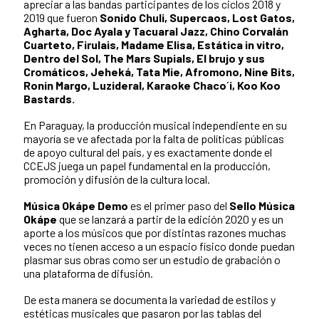
apreciar a las bandas participantes de los ciclos 2018 y
2019 que fueron
Sonido Chuli, Supercaos, Lost Gatos,
Agharta, Doc Ayala y Tacuaral Jazz, Chino Corvalán
Cuarteto, Firulais, Madame Elisa, Estática in vitro,
Dentro del Sol, The Mars Supials, El brujo y sus
Cromáticos, Jeheká, Tata Mie, Afromono, Nine Bits,
Ronin Margo, Luzideral, Karaoke Chaco´i, Koo Koo
Bastards.
En Paraguay, la producción musical independiente en su
mayoría se ve afectada por la falta de políticas públicas
de apoyo cultural del país, y es exactamente donde el
CCEJS juega un papel fundamental en la producción,
promoción y difusión de la cultura local.
Música Okápe Demo
es el primer paso del
Sello Música
Okápe
que se lanzará a partir de la edición 2020 y es un
aporte a los músicos que por distintas razones muchas
veces no tienen acceso a un espacio físico donde puedan
plasmar sus obras como ser un estudio de grabación o
una plataforma de difusión.
De esta manera se documenta la variedad de estilos y
estéticas musicales que pasaron por las tablas del