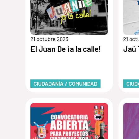
21 octubre 2023
21 oct
El Juan De ¡a la calle!
Jaú 
CIUDADANÍA / COMUNIDAD
CIUD