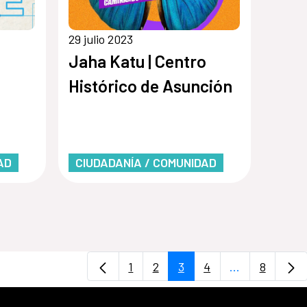
29 julio 2023
Jaha Katu | Centro
Histórico de Asunción
AD
CIUDADANÍA / COMUNIDAD
1
2
3
4
...
8
Página
Página
Página
Página
Páginas inter
Página