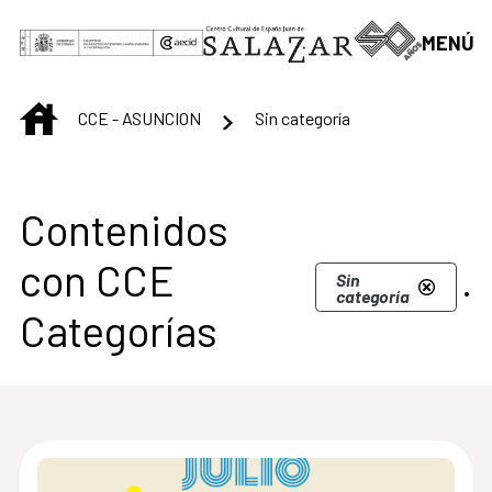
Saltar al contenido principal
MENÚ
INICIO
CCE - ASUNCION
Sin categoría
Contenidos
con CCE
.
Sin
categoría
Categorías