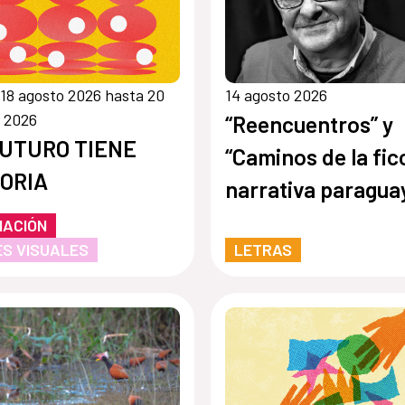
18 agosto 2026 hasta 20
14 agosto 2026
 2026
“Reencuentros” y
FUTURO TIENE
“Caminos de la fic
ORIA
narrativa paragua
(de 1544 a 1960)”
MACIÓN
S VISUALES
LETRAS