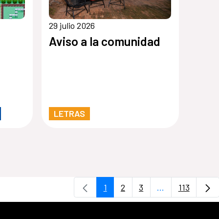
29 julio 2026
Aviso a la comunidad
LETRAS
1
2
3
...
113
Página
Página
Página
Páginas interm
Página