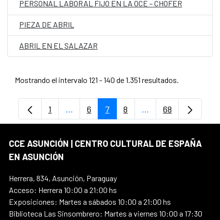
PERSONAL LABORAL FIJO EN LA OCE – CHOFER
PIEZA DE ABRIL
ABRIL EN EL SALAZAR
Mostrando el intervalo 121 - 140 de 1.351 resultados.
1
...
6
7
8
...
68
Página
Páginas intermedias Use TAB para despl
Página
Página
Página
Páginas intermedia
Página
CCE ASUNCIÓN | CENTRO CULTURAL DE ESPAÑA
EN ASUNCIÓN
Herrera, 834, Asunción, Paraguay
Acceso: Herrera 10:00 a 21:00 hs
Exposiciones: Martes a sábados 10:00 a 21:00 hs
Biblioteca Las Sinsombrero: Martes a viernes 10:00 a 17:30