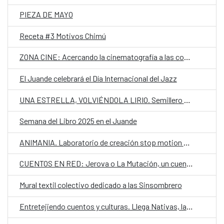
PIEZA DE MAYO
Receta #3 Motivos Chimú
ZONA CINE: Acercando la cinematografía a las comunidades de Asunción
El Juande celebrará el Día Internacional del Jazz
UNA ESTRELLA, VOLVIÉNDOLA LIRIO. Semillero de escritura joven
Semana del Libro 2025 en el Juande
ANIMANIA. Laboratorio de creación stop motion para jóvenes
CUENTOS EN RED: Jerova o La Mutación, un cuento de Estela Asilvera en guaraní.
Mural textil colectivo dedicado a las Sinsombrero
Entretejiendo cuentos y culturas. Llega Nativas, la cuarta temporada de Cuentos en Red