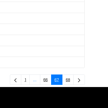
1
...
66
67
68
Página
Páginas intermedias Use TAB para desp
Página
Página
Página