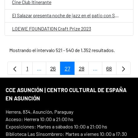
Cine Club Itinerante
El Salazar presenta noche de jazz en el patio con Seba Ramírez Trío
LOEWE FOUNDATION Craft Prize 2023
Mostrando el intervalo 521 - 540 de 1.352 resultados.
1
...
26
27
28
...
68
Página
Páginas intermedias Use TAB para despla
Página
Página
Página
Páginas intermedi
Página
CCE ASUNCIÓN | CENTRO CULTURAL DE ESPAÑA
EN ASUNCIÓN
Herrera, 834, Asunción, Paraguay
Acceso: Herrera 10:00 a 21:00 hs
Exposiciones: Martes a sábados 10:00 a 21:00 hs
Biblioteca Las Sinsombrero: Martes a viernes 10:00 a 17:30