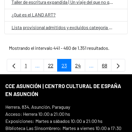
Taller de escritura expandida | Un viaje del que no quedan fotografías
¿Qué es el LAND ART?
Lista provisional admitidos y excluidos categoría Auxiliar Administrativo
Mostrando el intervalo 441 - 460 de 1.351 resultados.
1
...
22
23
24
...
68
Página
Páginas intermedias Use TAB para despla
Página
Página
Página
Páginas intermedi
Página
CCE ASUNCIÓN | CENTRO CULTURAL DE ESPAÑA
EN ASUNCIÓN
Herrera, 834, Asunción, Paraguay
Acceso: Herrera 10:00 a 21:00 hs
Exposiciones: Martes a sábados 10:00 a 21:00 hs
Biblioteca Las Sinsombrero: Martes a viernes 10:00 a 17:30