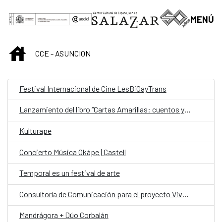
Saltar al contenido principal
MENÚ
INICIO
CCE - ASUNCION
Festival Internacional de Cine LesBiGayTrans
Lanzamiento del libro “Cartas Amarillas: cuentos y relatos” de Lourdes Talavera.
Kulturape
Concierto Música Okápe | Castell
Temporal es un festival de arte
Consultoría de Comunicación para el proyecto Viva el Parque Caballero
Mandrágora + Dúo Corbalán