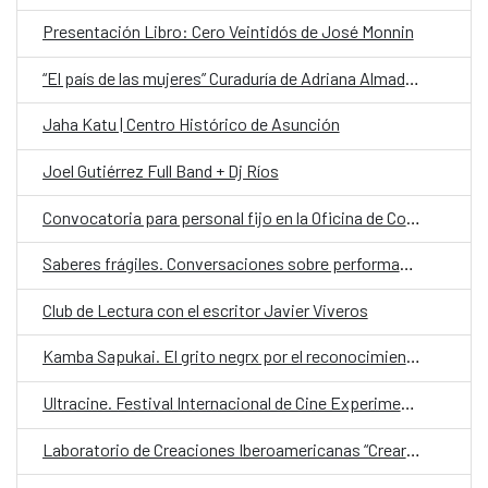
Presentación Libro: Cero Veintidós de José Monnin
“El país de las mujeres” Curaduría de Adriana Almada sobre la Colección Mendonca
Jaha Katu | Centro Histórico de Asunción
Joel Gutiérrez Full Band + Dj Ríos
Convocatoria para personal fijo en la Oficina de Cooperación Española (OCE) en la categoría de Chofer
Saberes frágiles. Conversaciones sobre performance y política desde América Latina
Club de Lectura con el escritor Javier Viveros
Kamba Sapukai. El grito negrx por el reconocimiento
Ultracine. Festival Internacional de Cine Experimental de Paraguay
Laboratorio de Creaciones Iberoamericanas “Crear en Libertad”