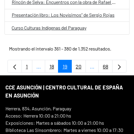
Rincón de Selva: Encuentros con la obra de Rafael Barrett
Presentación libro: Los Novísimos” de Sergio Rojas
Curso Culturas Indígenas del Paraguay
Mostrando el intervalo 361 - 380 de 1.352 resultados.
1
...
18
19
20
...
68
Página
Páginas intermedias Use TAB para despla
Página
Página
Página
Páginas intermedi
Página
CCE ASUNCIÓN | CENTRO CULTURAL DE ESPAÑA
EN ASUNCIÓN
Herrera, 834, Asunción, Paraguay
Acceso: Herrera 10:00 a 21:00 hs
Exposiciones: Martes a sábados 10:00 a 21:00 hs
Biblioteca Las Sinsombrero: Martes a viernes 10:00 a 17:30