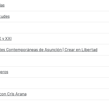
las
ntudes
X y XXI
rtes Contemporáneas de Asunción | Crear en Libertad
jeros
 con Cris Arana