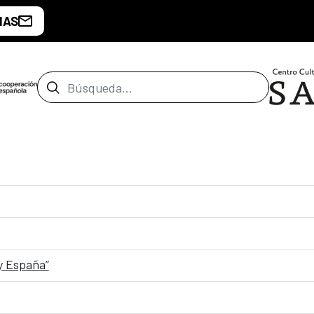
IAS
Barra de búsqueda
 y España”